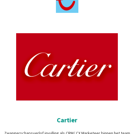
Cartier
Zwangerschapsverlof invulling als CRM/ CX Marketeer binnen het team