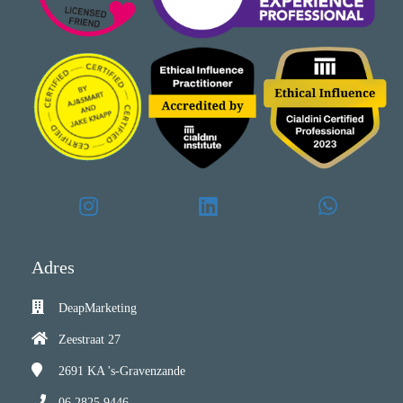
Adres
DeapMarketing
Zeestraat 27
2691 KA
's-Gravenzande
06 2825 9446